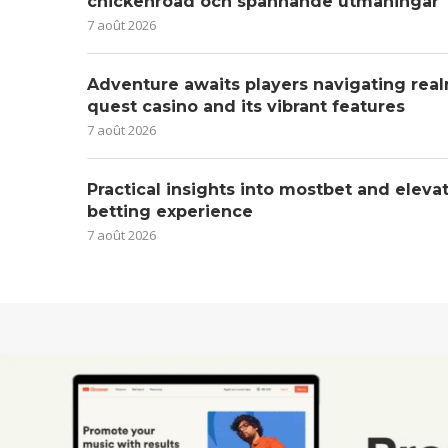
chickenroad och spännande utmaningar
7 août 2026
Adventure awaits players navigating real
quest casino and its vibrant features
7 août 2026
Practical insights into mostbet and eleva
betting experience
7 août 2026