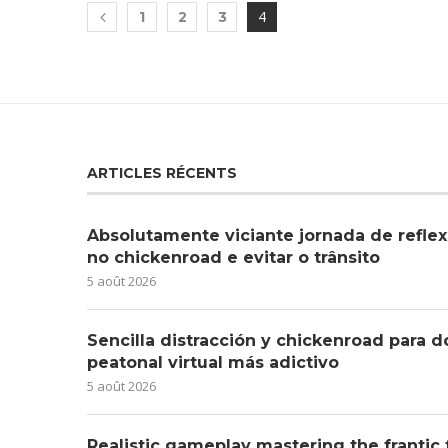
4
1
2
3
ARTICLES RÉCENTS
Absolutamente viciante jornada de reflex
no chickenroad e evitar o trânsito
5 août 2026
Sencilla distracción y chickenroad para d
peatonal virtual más adictivo
5 août 2026
Realistic gameplay mastering the frantic