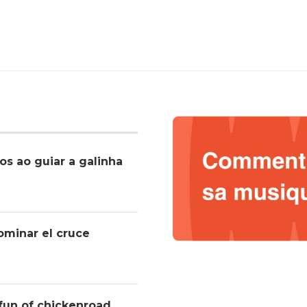
os ao guiar a galinha
ominar el cruce
 fun of chickenroad