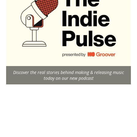
Discover the real stories behind making & releasing music
today on our new podcast