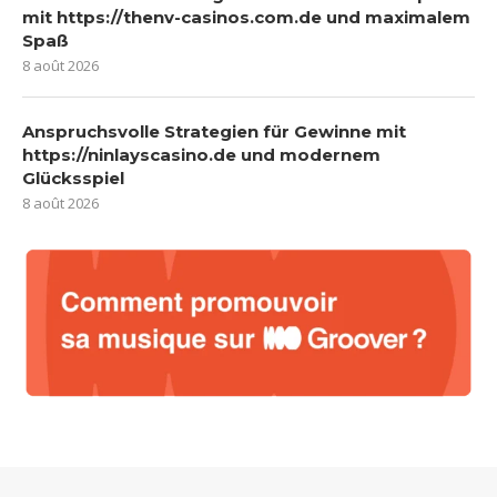
mit https://thenv-casinos.com.de und maximalem
Spaß
8 août 2026
Anspruchsvolle Strategien für Gewinne mit
https://ninlayscasino.de und modernem
Glücksspiel
8 août 2026