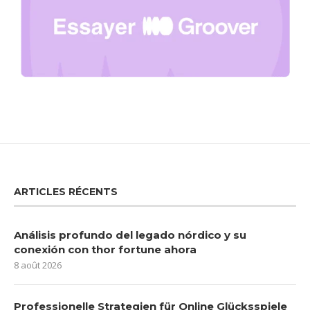
ARTICLES RÉCENTS
Análisis profundo del legado nórdico y su
conexión con thor fortune ahora
8 août 2026
Professionelle Strategien für Online Glücksspiele