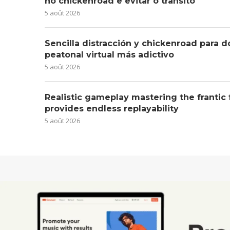
no chickenroad e evitar o trânsito
5 août 2026
Sencilla distracción y chickenroad para d
peatonal virtual más adictivo
5 août 2026
Realistic gameplay mastering the frantic
provides endless replayability
5 août 2026