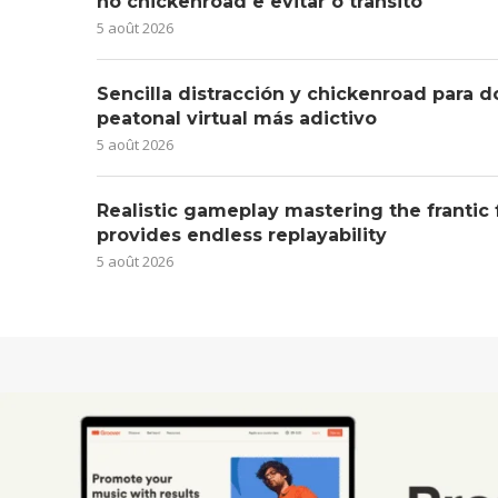
no chickenroad e evitar o trânsito
5 août 2026
Sencilla distracción y chickenroad para d
peatonal virtual más adictivo
5 août 2026
Realistic gameplay mastering the frantic
provides endless replayability
5 août 2026