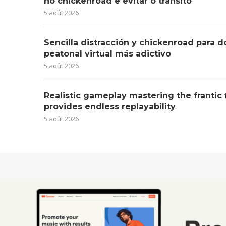
no chickenroad e evitar o trânsito
5 août 2026
Sencilla distracción y chickenroad para d
peatonal virtual más adictivo
5 août 2026
Realistic gameplay mastering the frantic
provides endless replayability
5 août 2026