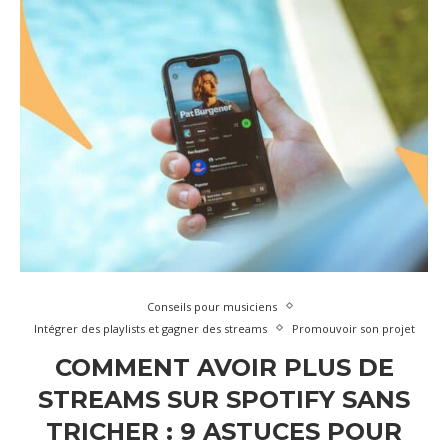
Conseils pour musiciens
Intégrer des playlists et gagner des streams
Promouvoir son projet
COMMENT AVOIR PLUS DE
STREAMS SUR SPOTIFY SANS
TRICHER : 9 ASTUCES POUR