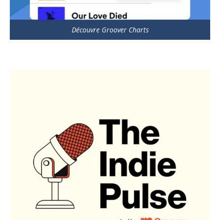
Découvre Groover Charts