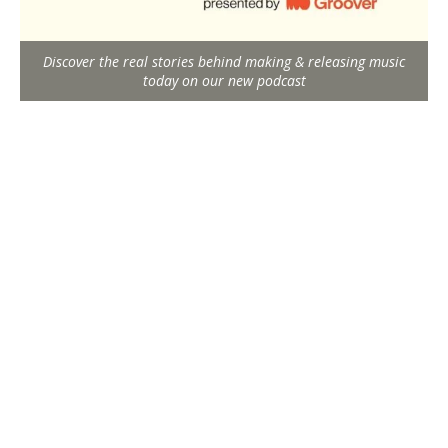
Discover the real stories behind making & releasing music
today on our new podcast