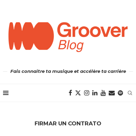
Fais connaître ta musique et accélère ta carrière
FIRMAR UN CONTRATO