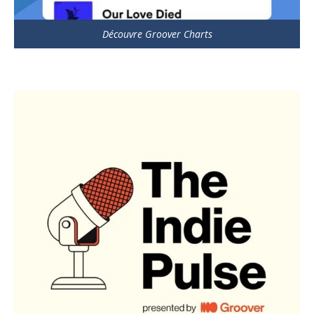
Découvre Groover Charts