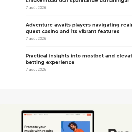
chickenroad och spännande utmaningar
7 août 2026
Adventure awaits players navigating real
quest casino and its vibrant features
7 août 2026
Practical insights into mostbet and eleva
betting experience
7 août 2026