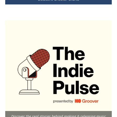
Discover the real stories behind making & releasing music