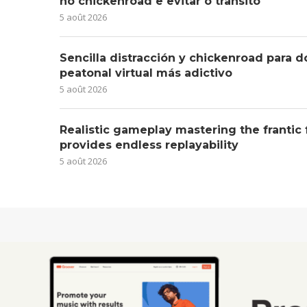
no chickenroad e evitar o trânsito
5 août 2026
Sencilla distracción y chickenroad para d
peatonal virtual más adictivo
5 août 2026
Realistic gameplay mastering the frantic
provides endless replayability
5 août 2026