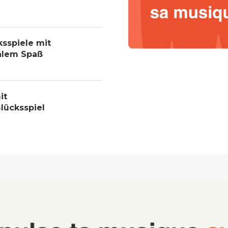
ksspiele mit
alem Spaß
it
lücksspiel