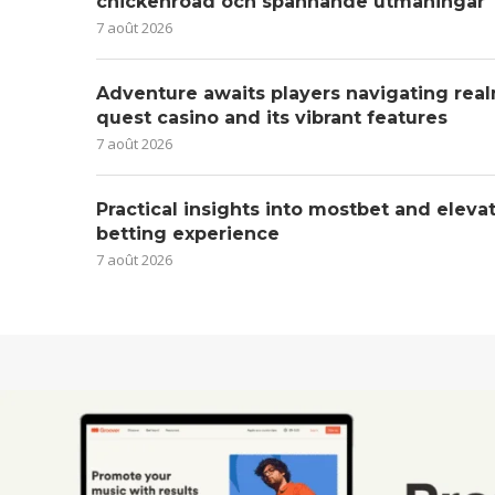
chickenroad och spännande utmaningar
7 août 2026
Adventure awaits players navigating real
quest casino and its vibrant features
7 août 2026
Practical insights into mostbet and eleva
betting experience
7 août 2026