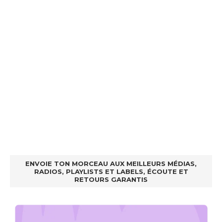
ENVOIE TON MORCEAU AUX MEILLEURS MÉDIAS,
RADIOS, PLAYLISTS ET LABELS, ÉCOUTE ET
RETOURS GARANTIS