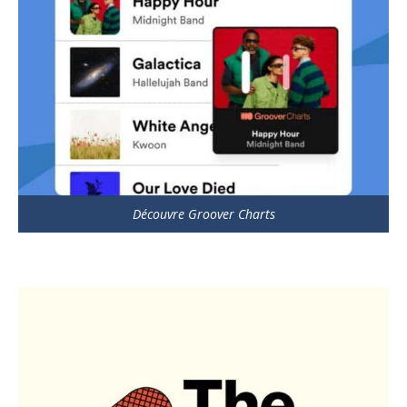
Découvre Groover Charts