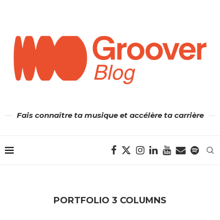
Fais connaître ta musique et accélère ta carrière
PORTFOLIO 3 COLUMNS