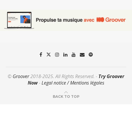
©
Groover
2018-2025. All Rights Reserved. -
Try Groover
Now
-
Legal notice / Mentions légales
BACK TO TOP