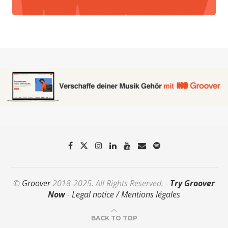
©
Groover
2018-2025. All Rights Reserved. -
Try Groover
Now
-
Legal notice / Mentions légales
BACK TO TOP