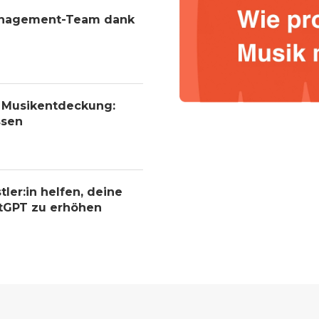
Management-Team dank
r Musikentdeckung:
ssen
tler:in helfen, deine
atGPT zu erhöhen