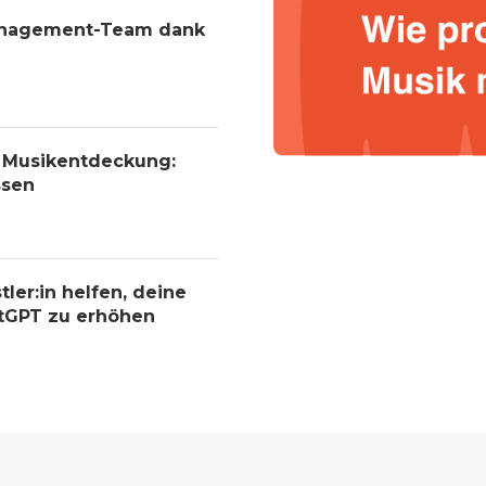
Management-Team dank
r Musikentdeckung:
ssen
tler:in helfen, deine
atGPT zu erhöhen