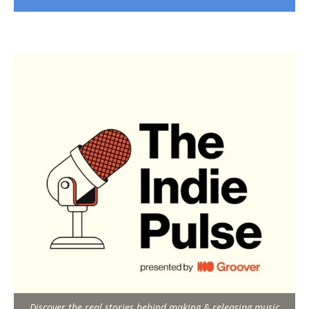
Discover the real stories behind making & releasing music