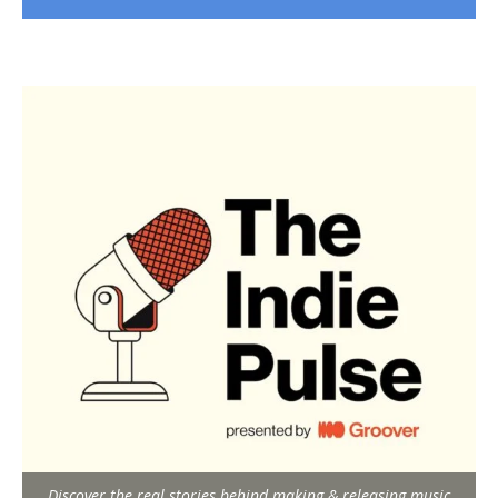
Discover the real stories behind making & releasing music