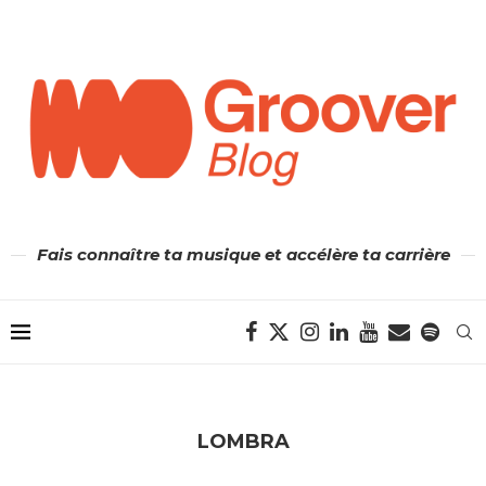
Fais connaître ta musique et accélère ta carrière
LOMBRA