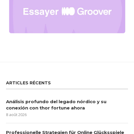
ARTICLES RÉCENTS
Análisis profundo del legado nórdico y su
conexión con thor fortune ahora
8 août 2026
Professionelle Strategien für Online Glücksspiele