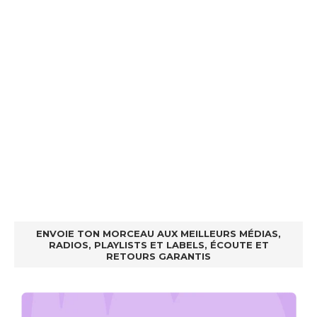
ENVOIE TON MORCEAU AUX MEILLEURS MÉDIAS,
RADIOS, PLAYLISTS ET LABELS, ÉCOUTE ET
RETOURS GARANTIS