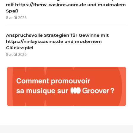
mit https://thenv-casinos.com.de und maximalem
Spaß
8 août 2026
Anspruchsvolle Strategien für Gewinne mit
https://ninlayscasino.de und modernem
Glücksspiel
8 août 2026