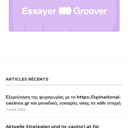
ARTICLES RÉCENTS
Εξερεύνηση της ψυχαγωγίας με το https://spinational-
casinos.gr και μοναδικές ευκαιρίες νίκης σε κάθε στιγμή
7 août 2026
Aktuelle Strategien und nv-casino1.at für