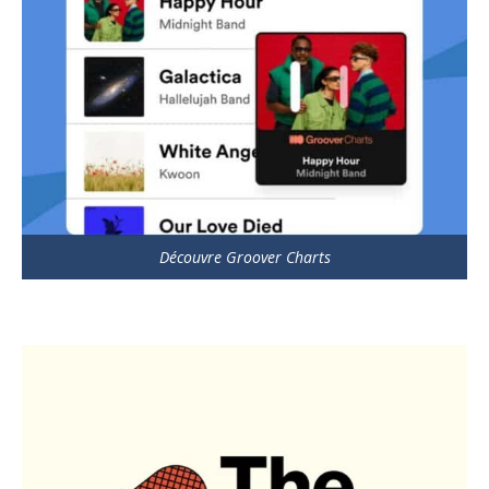
Découvre Groover Charts