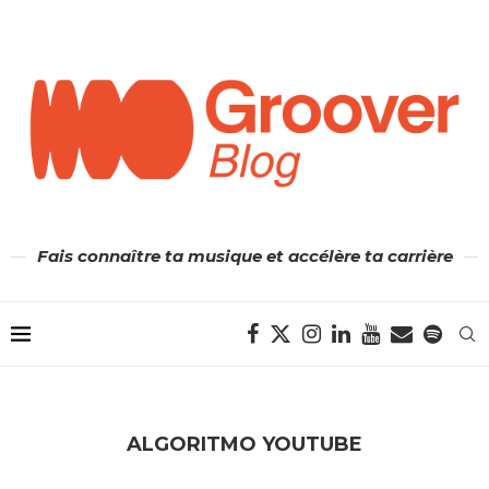
Fais connaître ta musique et accélère ta carrière
ALGORITMO YOUTUBE