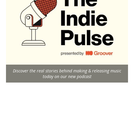
Discover the real stories behind making & releasing music
today on our new podcast