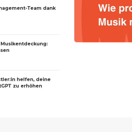
Management-Team dank
r Musikentdeckung:
ssen
tler:in helfen, deine
atGPT zu erhöhen