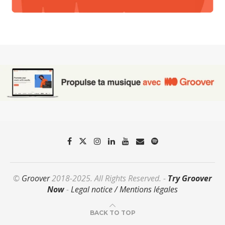
©
Groover
2018-2025. All Rights Reserved. -
Try Groover
Now
-
Legal notice / Mentions légales
BACK TO TOP