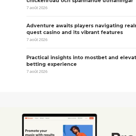
chickenroad och spännande utmaningar
7 août 2026
Adventure awaits players navigating real
quest casino and its vibrant features
7 août 2026
Practical insights into mostbet and eleva
betting experience
7 août 2026